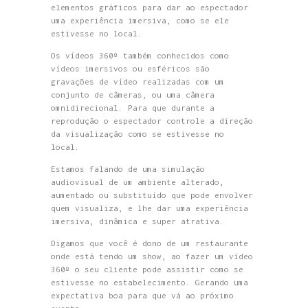
elementos gráficos para dar ao espectador
uma experiência imersiva, como se ele
estivesse no local.
Os vídeos 360º também conhecidos como
vídeos imersivos ou esféricos são
gravações de vídeo realizadas com um
conjunto de câmeras, ou uma câmera
omnidirecional. Para que durante a
reprodução o espectador controle a direção
da visualização como se estivesse no
local.
Estamos falando de uma simulação
audiovisual de um ambiente alterado,
aumentado ou substituído que pode envolver
quem visualiza, e lhe dar uma experiência
imersiva, dinâmica e super atrativa.
Digamos que você é dono de um restaurante
onde está tendo um show, ao fazer um vídeo
360º o seu cliente pode assistir como se
estivesse no estabelecimento. Gerando uma
expectativa boa para que vá ao próximo