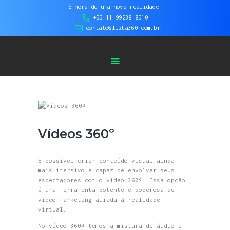
HOME
É hora de uma nova realidade!
+55 11 99238-8510
Lista 360 - Tour Virtual | Vídeos 360° |
SOBRE NÓS
contato@lista360.com.br
Fotos Aéreas
SERVIÇOS
CASES DE
SUCESSO
BLOG
CONTATO
Vídeos 360º
É possível criar conteúdo visual ainda
mais imersivo e capaz de envolver seus
espectadores com o vídeo 360º. Essa opção
é uma ferramenta potente e poderosa de
vídeo marketing aliada à realidade
virtual.
No vídeo 360º temos a mistura de áudio e