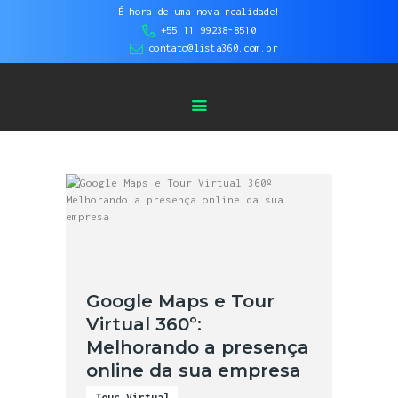
HOME
É hora de uma nova realidade!
+55 11 99238-8510
Lista 360 - Tour Virtual | Vídeos 360° |
SOBRE NÓS
contato@lista360.com.br
Fotos Aéreas
SERVIÇOS
CASES DE
SUCESSO
BLOG
CONTATO
Google Maps e Tour
Virtual 360º:
Melhorando a presença
online da sua empresa
Tour Virtual