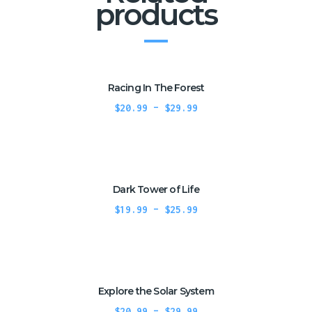
products
Racing In The Forest
$
20.99
–
$
29.99
Dark Tower of Life
$
19.99
–
$
25.99
Explore the Solar System
$
20.99
–
$
29.99