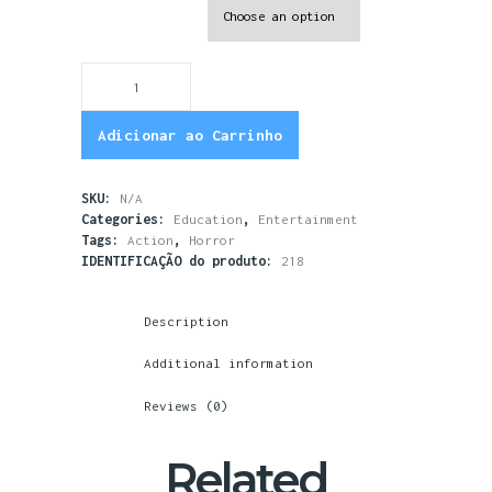
FILM DURATION
Explore
The
Galaxy
Adicionar ao Carrinho
quantity
SKU:
N/A
Categories:
,
Education
Entertainment
Tags:
,
Action
Horror
IDENTIFICAÇÃO do produto:
218
Description
Additional information
Reviews (0)
Related