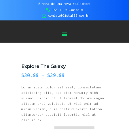
HOME
É hora de uma nova realidade!
+55 11 99238-8510
Lista 360 - Tour Virtual | Vídeos 360° |
SOBRE NÓS
contato@lista360.com.br
Fotos Aéreas
SERVIÇOS
CASES DE
SUCESSO
BLOG
CONTATO
Explore The Galaxy
$
30.99
–
$
39.99
Lorem ipsum dolor sit amet, consectetuer
adipiscing elit, sed diam nonummy nibh
euismod tincidunt ut laoreet dolore magna
aliquam erat volutpat. Ut wisi enim ad
minim veniam, quis nostrud exerci tation
ullamcorper suscipit lobortis nisl ut
aliquip ex.