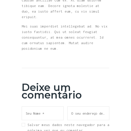
causae ancillae cum ex. At diam dolorem
tibique eam. Decore ignota molestie at
duo, ea iusto affert eum, cu vix simul
eripuit.
Mei suas imperdiet intellegebat ad. No vix
iusto fastidii. Qui ut soleat feugiat
consequuntur, at mea omnes ocurreret. Id
cum ornatus sapientem. Mutat audire
posidonium ne eum.
Deixe um
comentário
Salvar meus dados neste navegador para a
próxima vez que eu comentar.