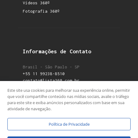
Vídeos 360º
Fotografia 360º
Informações de Contato
Brasil - São Paulo - SP
+55 11 99238-8510
contato@lista360.com.br
Este site usa cookies para melhorar sua experiência online, permitir
que você compartilhe conteúdo nas mídias sociais, avalie o tráfego
para este site e exiba anúncios personalizados com base em sua
atividade de navegação.
Política de Privacidade
Lista 360 © 2026. Todos os direitos