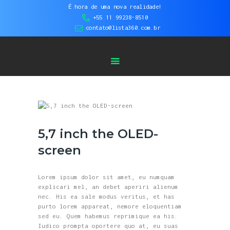
HOME
É hora de uma nova realidade!
+55 11 99238-8510
Lista 360 - Tour Virtual | Vídeos 360° |
SOBRE NÓS
contato@lista360.com.br
Fotos Aéreas
SERVIÇOS
CASES DE
SUCESSO
BLOG
CONTATO
5,7 inch the OLED-
screen
Lorem ipsum dolor sit amet, eu numquam
explicari mel, an debet aperiri alienum
nec. His ea sale modus veritus, et has
purto lorem appareat, nemore eloquentiam
sed eu. Quem habemus reprimique ea his.
Iudico prompta oportere quo at, eu suas