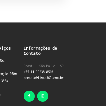
viços
Informações de
Contato
60º
Brasil - São Paulo - SP
+55 11 99238-8510
oogle 360º
contato@lista360.com.br
 360º
º