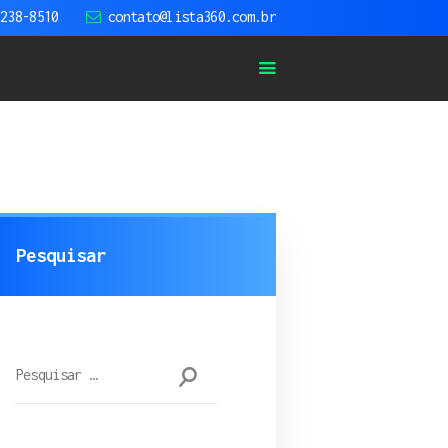
9238-8510
contato@lista360.com.br
os Aéreas
Pesquisar
Pesquisar
por: