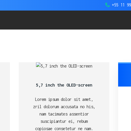
+55 11 9
HOME
0 - Tour Virtual | Vídeos 360° | Fot
SOBRE NÓS
SERVIÇOS
CASES DE
SUCESSO
5,7 inch the OLED-screen
BLOG
Lorem ipsum dolor sit amet,
CONTATO
zril dolorum accusata no his,
nam tacimates assentior
suscipiantur ei, rebum
copiosae consetetur ne nam.